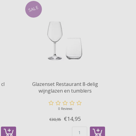
SALE
 cl
Glazenset Restaurant 8-delig
wijnglazen en tumblers
0 Reviews
€14,
95
€30,95