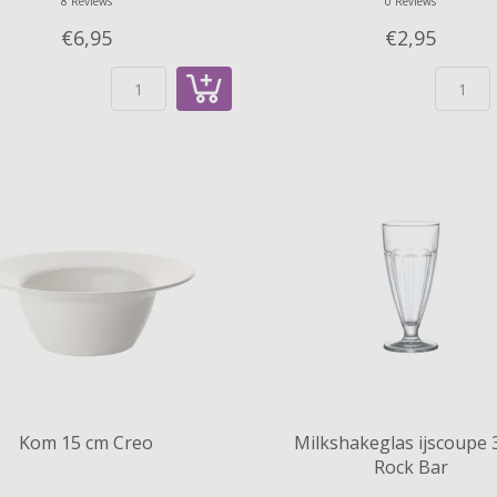
8 Reviews
0 Reviews
€6,
95
€2,
95
Kom 15 cm Creo
Milkshakeglas ijscoupe 3
Rock Bar