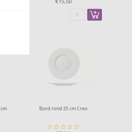
€15,
50
 cm
Bord rond 25 cm Creo