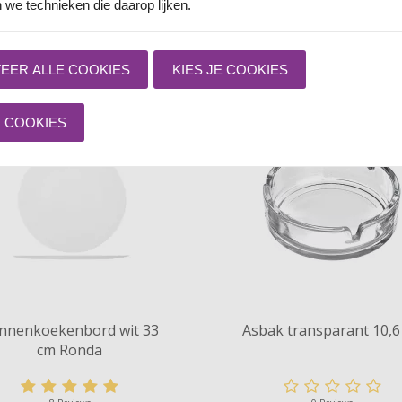
€9,
50
€11,
95
 we technieken die daarop lijken.
EER ALLE COOKIES
KIES JE COOKIES
 COOKIES
nnenkoekenbord wit 33
Asbak transparant 10,6
cm Ronda