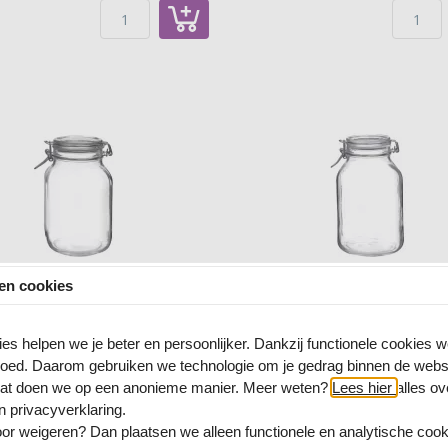
ken cookies
Weckpot Fido 2000 ml
Weckpot Fido 3000 m
es helpen we je beter en persoonlijker. Dankzij functionele cookies w
goed. Daarom gebruiken we technologie om je gedrag binnen de websi
Dat doen we op een anonieme manier. Meer weten?
Lees hier
alles o
n privacyverklaring.
4 Reviews
2 Reviews
oor
weigeren
? Dan plaatsen we alleen functionele en analytische coo