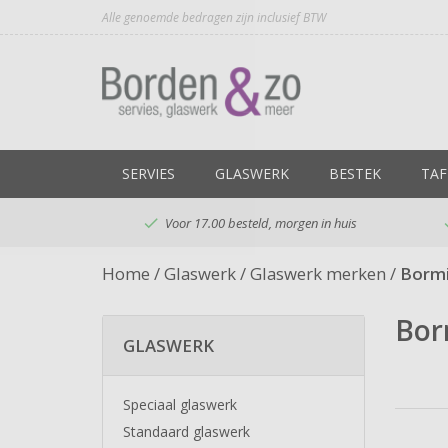
Alle genoemde bedragen zijn inclusief BTW
SERVIES
GLASWERK
BESTEK
TAF
SALE

Voor 17.00 besteld, morgen in huis
Home
/
Glaswerk
/
Glaswerk merken
/
Bormi
Bor
GLASWERK
Speciaal glaswerk
Standaard glaswerk