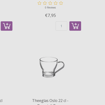
0 Reviews
€7,
95
cl
Theeglas Oslo 22 cl -