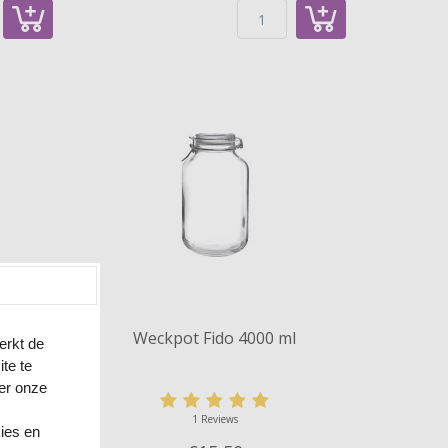
l
Weckpot Fido 4000 ml
erkt de
te te
ver onze
1 Reviews
kies en