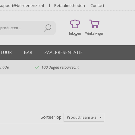
Betaalmethoden
Contact
support@bordenenzo.nl
Inloggen
Winkelwagen
ATUUR
BAR
ZAALPRESENTATIE
chade

100 dagen retourrecht
Sorteer op:
Productnaam a-z