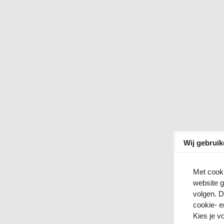
Wij gebrui
Met cooki
website 
volgen. 
cookie- e
Kies je v