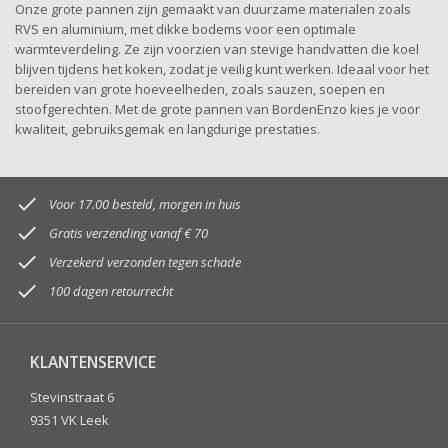
Onze grote pannen zijn gemaakt van duurzame materialen zoals
RVS en aluminium, met dikke bodems voor een optimale
warmteverdeling. Ze zijn voorzien van stevige handvatten die koel
blijven tijdens het koken, zodat je veilig kunt werken. Ideaal voor het
bereiden van grote hoeveelheden, zoals sauzen, soepen en
stoofgerechten. Met de grote pannen van BordenEnzo kies je voor
kwaliteit, gebruiksgemak en langdurige prestaties.

Voor 17.00 besteld, morgen in huis

Gratis verzending vanaf € 70

Verzekerd verzonden tegen schade

100 dagen retourrecht
KLANTENSERVICE
Stevinstraat 6
9351 VK Leek