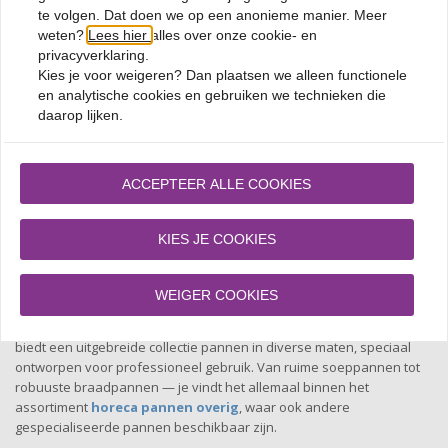
kookt, stoofschotels maakt of pasta bereidt, een ruime pan zorgt
te volgen. Dat doen we op een anonieme manier. Meer
ervoor dat je ingrediënten gelijkmatig kunnen garen zonder over te
weten?
Lees hier
alles over onze cookie- en
lopen. Bij BordenEnzo vind je grote pannen van hoogwaardige
privacyverklaring.
kwaliteit, perfect voor intensief gebruik. Deze zijn verkrijgbaar
Kies je voor
weigeren
? Dan plaatsen we alleen functionele
binnen het assortiment
mosselpannen
, waar je ook speciale
en analytische cookies en gebruiken we technieken die
pannen voor vis- en schelpdiergerechten vindt.
daarop lijken.
Onze grote pannen zijn gemaakt van stevig roestvrij staal of
aluminium en zijn voorzien van robuuste handgrepen voor veilig
gebruik. Ze zijn bestand tegen hoge temperaturen en bieden een
ACCEPTEER ALLE COOKIES
gelijkmatige warmteverdeling. Ideaal voor grootkeukens, cateraars
en horecabedrijven die werken met grote volumes. Met een grote
pan van BordenEnzo bereid je gemakkelijk grote hoeveelheden in
KIES JE COOKIES
één keer, zonder in te leveren op kwaliteit.
Grote pannen kopen
WEIGER COOKIES
Wil je
grote pannen kopen
voor je horecakeuken? BordenEnzo
biedt een uitgebreide collectie pannen in diverse maten, speciaal
ontworpen voor professioneel gebruik. Van ruime soeppannen tot
robuuste braadpannen — je vindt het allemaal binnen het
assortiment
horeca pannen overig
, waar ook andere
gespecialiseerde pannen beschikbaar zijn.