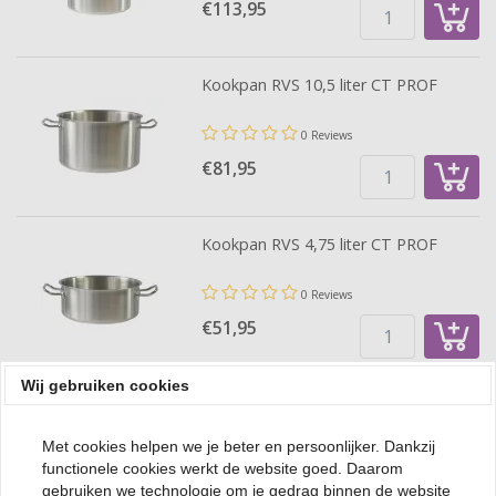
€113,
95
Kookpan RVS 10,5 liter CT PROF
0 Reviews
€81,
95
Kookpan RVS 4,75 liter CT PROF
0 Reviews
€51,
95
Wij gebruiken cookies
Grote pannen
Met cookies helpen we je beter en persoonlijker. Dankzij
Grote pannen
zijn essentieel voor het bereiden van grote
functionele cookies werkt de website goed. Daarom
hoeveelheden gerechten in professionele keukens. Of je nu soep
gebruiken we technologie om je gedrag binnen de website