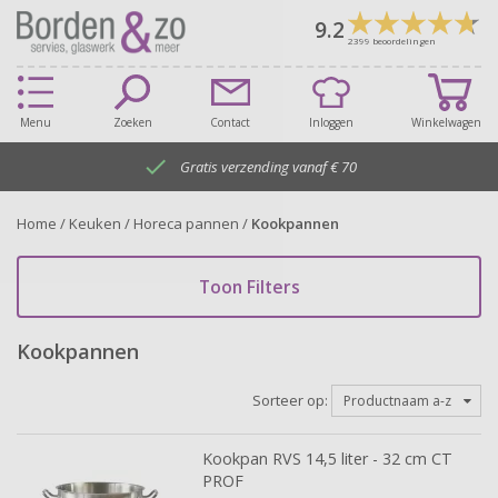
9.2
2399
beoordelingen
Menu
Zoeken
Contact
Inloggen
Winkelwagen

Gratis verzending vanaf € 70
Home
/
Keuken
/
Horeca pannen
/
Kookpannen
Toon Filters
Kookpannen
Sorteer op:
Productnaam a-z
Kookpan RVS 14,5 liter - 32 cm CT
PROF