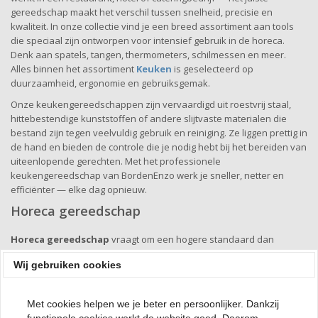
gereedschap maakt het verschil tussen snelheid, precisie en
kwaliteit. In onze collectie vind je een breed assortiment aan tools
die speciaal zijn ontworpen voor intensief gebruik in de horeca.
Denk aan spatels, tangen, thermometers, schilmessen en meer.
Alles binnen het assortiment
Keuken
is geselecteerd op
duurzaamheid, ergonomie en gebruiksgemak.
Onze keukengereedschappen zijn vervaardigd uit roestvrij staal,
hittebestendige kunststoffen of andere slijtvaste materialen die
bestand zijn tegen veelvuldig gebruik en reiniging. Ze liggen prettig in
de hand en bieden de controle die je nodig hebt bij het bereiden van
uiteenlopende gerechten. Met het professionele
keukengereedschap van BordenEnzo werk je sneller, netter en
efficiënter — elke dag opnieuw.
Horeca gereedschap
Horeca gereedschap
vraagt om een hogere standaard dan
standaard keukenspullen. In de professionele keuken draait alles
Wij gebruiken cookies
om snelheid, precisie en betrouwbaarheid — en dat begint bij goed
materiaal. BordenEnzo biedt een ruime selectie horeca tools zoals
gardes, keukenborstels, sausdispensers, schenktuiten en nog veel
Met cookies helpen we je beter en persoonlijker. Dankzij
meer. Binnen het assortiment
garde
vind je producten die speciaal