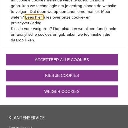
functionele cookies werkt de website goed. Daarom
zijn ontworpen voor chefs en keukenpersoneel die niets aan het
gebruiken we technologie om je gedrag binnen de website
toeval willen overlaten.
te volgen. Dat doen we op een anonieme manier. Meer
Onze horeca gereedschappen zijn gemaakt van stevige,
weten?
Lees hier
alles over onze cookie- en
hygiënische materialen die eenvoudig te reinigen zijn en bestand
privacyverklaring.
tegen dagelijks intensief gebruik. Of je nu op zoek bent naar een
Kies je voor
weigeren
? Dan plaatsen we alleen functionele
fijne garde voor sauzen of een stevige klopper voor desserts, je
en analytische cookies en gebruiken we technieken die
vindt bij ons altijd een oplossing die past bij jouw keukenproces. Kies
daarop lijken.
voor professioneel horeca gereedschap van BordenEnzo en ervaar
hoe efficiënt werken écht voelt.
ACCEPTEER ALLE COOKIES

Voor 17.00 besteld, morgen in huis
KIES JE COOKIES

Gratis verzending vanaf € 70

Verzekerd verzonden tegen schade
WEIGER COOKIES

100 dagen retourrecht
KLANTENSERVICE
Stevinstraat 6