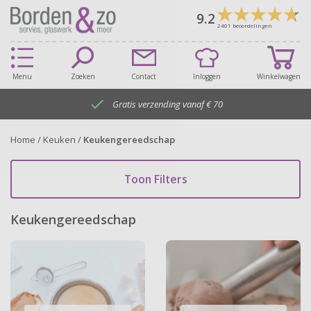
9.2
2401
beoordelingen
Menu
Zoeken
Contact
Inloggen
Winkelwagen

Gratis verzending vanaf € 70
Home
/
Keuken
/
Keukengereedschap
Toon Filters
Keukengereedschap