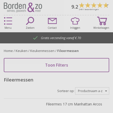
9.2
2401
beoordelingen
Menu
Zoeken
Contact
Inloggen
Winkelwagen

Gratis verzending vanaf € 70
Home
/
Keuken
/
Keukenmessen
/
Fileermessen
Toon Filters
Fileermessen
Sorteer op:
Productnaam a-z
Fileermes 17 cm Manhattan Arcos