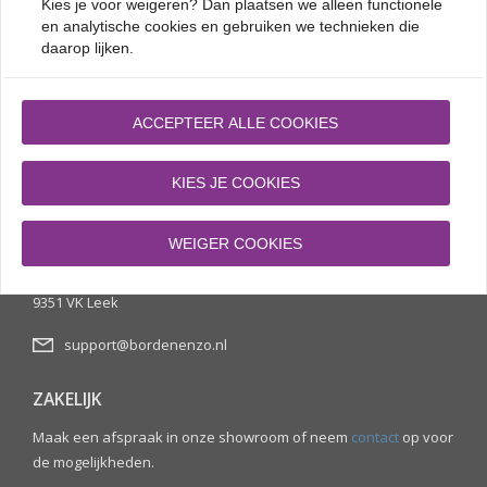
Kies je voor
weigeren
? Dan plaatsen we alleen functionele
en analytische cookies en gebruiken we technieken die
daarop lijken.

Voor 17.00 besteld, morgen in huis

Gratis verzending vanaf € 70
ACCEPTEER ALLE COOKIES

Verzekerd verzonden tegen schade

100 dagen retourrecht
KIES JE COOKIES
KLANTENSERVICE
WEIGER COOKIES
Stevinstraat 6
9351 VK Leek
support@bordenenzo.nl
ZAKELIJK
Maak een afspraak in onze showroom of neem
contact
op voor
de mogelijkheden.