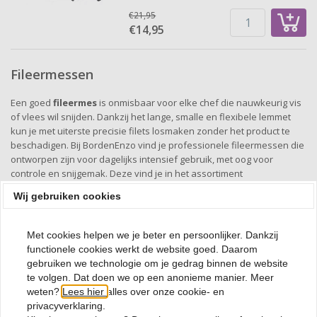
€21,95
€14,
95
Fileermessen
Een goed
fileermes
is onmisbaar voor elke chef die nauwkeurig vis
of vlees wil snijden. Dankzij het lange, smalle en flexibele lemmet
kun je met uiterste precisie filets losmaken zonder het product te
beschadigen. Bij BordenEnzo vind je professionele fileermessen die
ontworpen zijn voor dagelijks intensief gebruik, met oog voor
controle en snijgemak. Deze vind je in het assortiment
glaceermessen
, waar ook andere specialistische messen voor fijn
Wij gebruiken cookies
werk beschikbaar zijn.
Onze fileermessen zijn gemaakt van hoogwaardig roestvrij staal en
Met cookies helpen we je beter en persoonlijker. Dankzij
behouden langdurig hun scherpte. De ergonomische handgrepen
functionele cookies werkt de website goed. Daarom
zorgen voor een stevige grip, zelfs bij natte handen. Of je nu zalm
gebruiken we technologie om je gedrag binnen de website
fileert, kip ontbeent of dunne plakken vlees snijdt — met een
te volgen. Dat doen we op een anonieme manier. Meer
fileermes van BordenEnzo werk je snel, secuur en professioneel.
weten?
Lees hier
alles over onze cookie- en
Het is de perfecte keuze voor chefs die gaan voor kwaliteit en
privacyverklaring.
finesse in de afwerking.