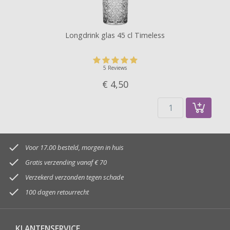
Longdrink glas 45 cl Timeless
5 Reviews
€ 4,
50

Voor 17.00 besteld, morgen in huis

Gratis verzending vanaf € 70

Verzekerd verzonden tegen schade

100 dagen retourrecht
KLANTENSERVICE