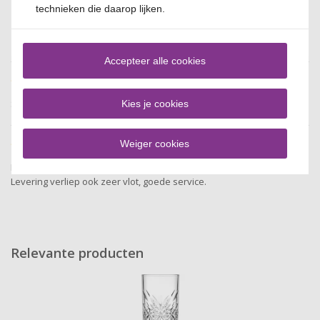
technieken die daarop lijken.
Ruud
Hele mooie stijlvolle glazen
Accepteer alle cookies
S. De Blois
Snelle levering. Product goed aangekomen. Mooie stevige glazen
Kies je cookies
Weiger cookies
Emilie
Heel blij met de glazen!
Levering verliep ook zeer vlot, goede service.
Relevante producten