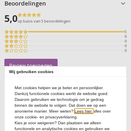
Beoordelingen
5,0
op basis van 5
beoordelingen
5
0
0
0
0
Review toevoegen
Wij gebruiken cookies
Katrin
Met cookies helpen we je beter en persoonlijker.
Dankzij functionele cookies werkt de website goed.
Prima en snel
Daarom gebruiken we technologie om je gedrag
binnen de website te volgen. Dat doen we op een
anonieme manier. Meer weten?
Lees hier
alles over
Jolijn
onze cookie- en privacyverklaring.
Mooie glazen! Verzending goed!
Kies je voor
weigeren
? Dan plaatsen we alleen
functionele en analytische cookies en gebruiken we