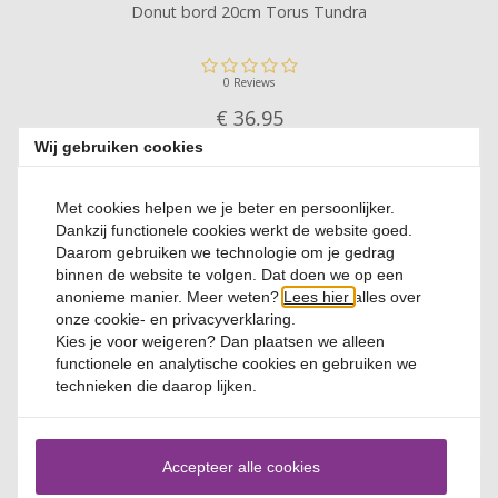
Donut bord 20cm Torus Tundra
0 Reviews
€ 36,
95
Wij gebruiken cookies
Met cookies helpen we je beter en persoonlijker.
Dankzij functionele cookies werkt de website goed.
Daarom gebruiken we technologie om je gedrag
binnen de website te volgen. Dat doen we op een
anonieme manier. Meer weten?
Lees hier
alles over
onze cookie- en privacyverklaring.
Donut bord 24cm Torus Tundra
Kies je voor
weigeren
? Dan plaatsen we alleen
functionele en analytische cookies en gebruiken we
technieken die daarop lijken.
0 Reviews
€ 34,
95
Accepteer alle cookies